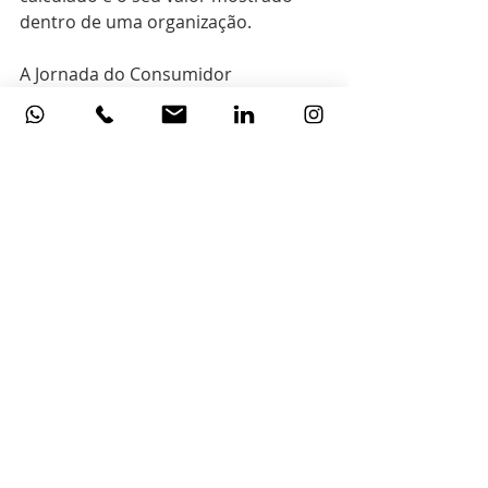
dentro de uma organização.
A Jornada do Consumidor 
Omnichannel 
é mais interativa, 
inclusive na loja física, e mais 
lucrativa justificando o seu 
investimento inicial.
                                                     Andréa 
Naccarati de Mello, Robecca & Co, 
Setembro 2020
Posts recentes
Ver tudo